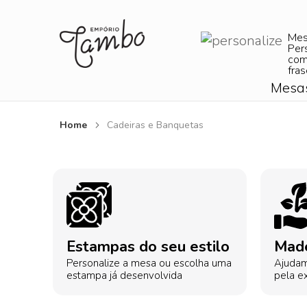
Me
Per
com
fras
Mesa
Home
Cadeiras e Banquetas
Estampas do seu estilo
Made
Personalize a mesa ou escolha uma
Ajudam
estampa já desenvolvida
pela ex