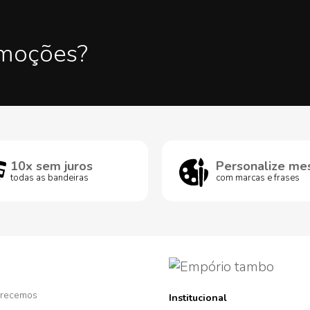
omoções?
10x sem juros
Personalize me
todas as bandeiras
com marcas e frases
recemos
Institucional