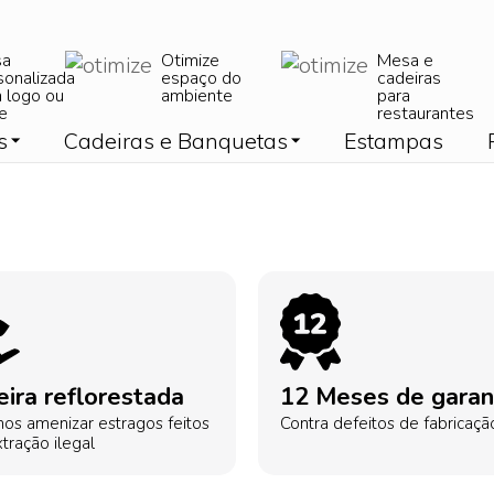
sa
Otimize
Mesa e
sonalizada
espaço do
cadeiras
 logo ou
ambiente
para
e
restaurantes
s
Cadeiras e Banquetas
Estampas
ira reflorestada
12 Meses de garan
os amenizar estragos feitos
Contra defeitos de fabricaçã
tração ilegal