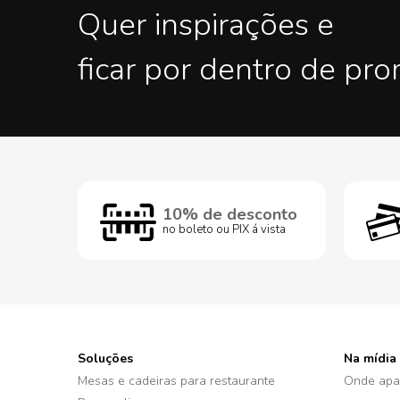
Quer inspirações e
ficar por dentro de pr
10% de desconto
no boleto ou PIX á vista
Soluções
Na mídia
Mesas e cadeiras para restaurante
Onde apa