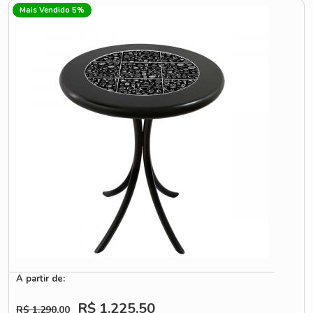
Mais Vendido 5%
A partir de:
R$ 1.225
,50
R$ 1.290
,00