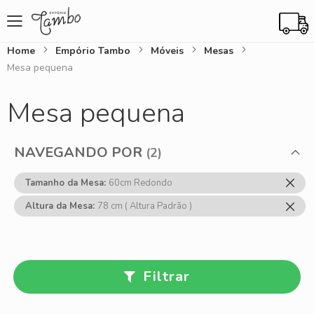
Home
Empório Tambo
Móveis
Mesas
Mesa pequena
Mesa pequena
NAVEGANDO POR
Rem
Tamanho da Mesa
60cm Redondo
Ess
Rem
Altura da Mesa
78 cm ( Altura Padrão )
Item
Ess
Item
Filtrar