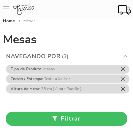
Home
Mesas
Mesas
NAVEGANDO POR
Rem
Tipo de Produto
Mesas
Ess
Rem
Tecido / Estampa
Textura Xadrez
Item
Ess
Rem
Altura da Mesa
78 cm ( Altura Padrão )
Item
Ess
Item
Filtrar