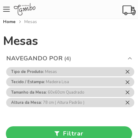
Home
Mesas
Mesas
NAVEGANDO POR
Rem
Tipo de Produto
Mesas
Ess
Rem
Tecido / Estampa
Madeira Lisa
Item
Ess
Rem
Tamanho da Mesa
60x60cm Quadrado
Item
Ess
Rem
Altura da Mesa
78 cm ( Altura Padrão )
Item
Ess
Item
Filtrar