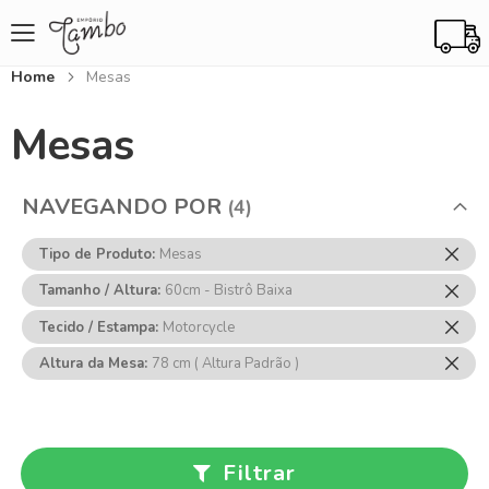
Home
Mesas
Mesas
NAVEGANDO POR
Rem
Tipo de Produto
Mesas
Ess
Rem
Tamanho / Altura
60cm - Bistrô Baixa
Item
Ess
Rem
Tecido / Estampa
Motorcycle
Item
Ess
Rem
Altura da Mesa
78 cm ( Altura Padrão )
Item
Ess
Item
Filtrar