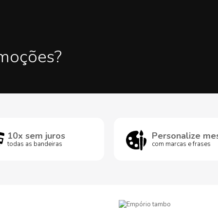
omoções?
10x sem juros
Personalize me
todas as bandeiras
com marcas e frases