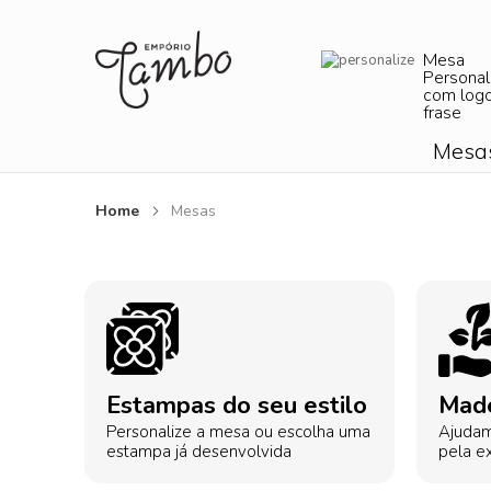
Mesa
Personal
com log
frase
Mesa
Home
Mesas
Estampas do seu estilo
Made
Personalize a mesa ou escolha uma
Ajudam
estampa já desenvolvida
pela ex