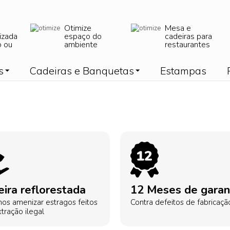
Otimize
Mesa e
izada
espaço do
cadeiras para
o ou
ambiente
restaurantes
s
Cadeiras e Banquetas
Estampas
ira reflorestada
12 Meses de garan
os amenizar estragos feitos
Contra defeitos de fabricaçã
tração ilegal