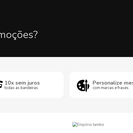
omoções?
10x sem juros
Personalize me
todas as bandeiras
com marcas e frases