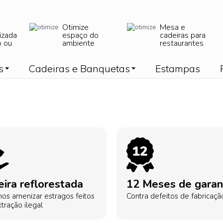
Otimize
Mesa e
izada
espaço do
cadeiras para
o ou
ambiente
restaurantes
s
Cadeiras e Banquetas
Estampas
ira reflorestada
12 Meses de garan
os amenizar estragos feitos
Contra defeitos de fabricaçã
tração ilegal