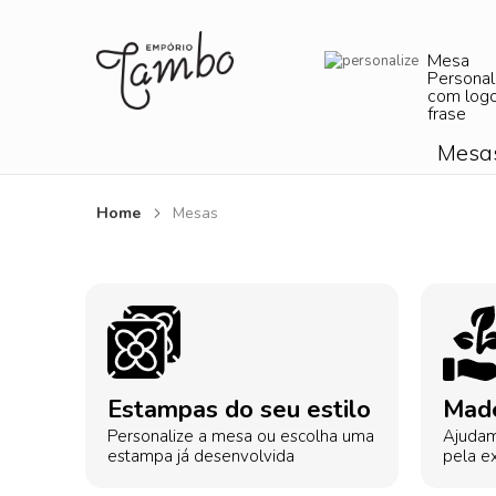
Mesa
Personal
com log
frase
Mesa
Home
Mesas
Estampas do seu estilo
Made
Personalize a mesa ou escolha uma
Ajudam
estampa já desenvolvida
pela ex