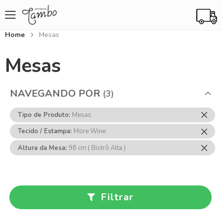
Home
Mesas
Mesas
NAVEGANDO POR
Rem
Tipo de Produto
Mesas
Ess
Rem
Tecido / Estampa
More Wine
Item
Ess
Rem
Altura da Mesa
98 cm ( Bistrô Alta )
Item
Ess
Item
Filtrar