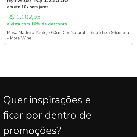
R$ 1.225
,50
R$ 1.290
,00
em até 10x sem juros
R$ 1.102,95
à vista com 10% de desconto
Mesa Madeira Azulejo 60cm Cor Natural - Bistrô Fixa 98cm pta
- More Wine
Quer inspirações e
ficar por dentro de
promoções?