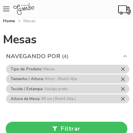
Home
Mesas
Mesas
NAVEGANDO POR
Rem
Tipo de Produto
Mesas
Ess
Rem
Tamanho / Altura
60cm - Bistrô Alta
Item
Ess
Rem
Tecido / Estampa
Azulejo preto
Item
Ess
Rem
Altura da Mesa
98 cm ( Bistrô Alta )
Item
Ess
Item
Filtrar