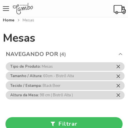
Home
Mesas
Mesas
NAVEGANDO POR
Rem
Tipo de Produto
Mesas
Ess
Rem
Tamanho / Altura
60cm - Bistrô Alta
Item
Ess
Rem
Tecido / Estampa
Black Beer
Item
Ess
Rem
Altura da Mesa
98 cm ( Bistrô Alta )
Item
Ess
Item
Filtrar