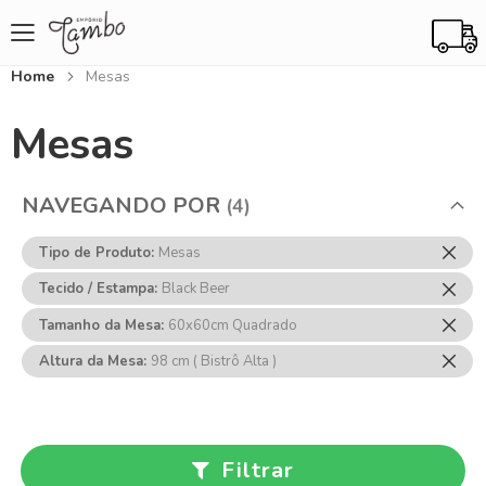
Home
Mesas
Mesas
NAVEGANDO POR
Rem
Tipo de Produto
Mesas
Ess
Rem
Tecido / Estampa
Black Beer
Item
Ess
Rem
Tamanho da Mesa
60x60cm Quadrado
Item
Ess
Rem
Altura da Mesa
98 cm ( Bistrô Alta )
Item
Ess
Item
Filtrar