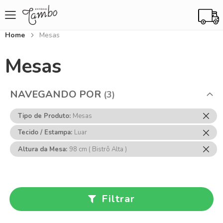
Home
Mesas
Mesas
NAVEGANDO POR
Rem
Tipo de Produto
Mesas
Ess
Rem
Tecido / Estampa
Luar
Item
Ess
Rem
Altura da Mesa
98 cm ( Bistrô Alta )
Item
Ess
Item
Filtrar