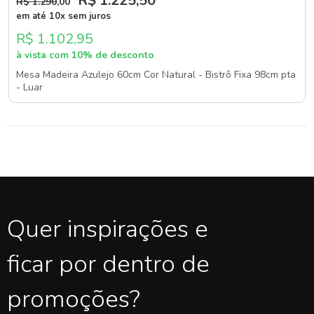
R$ 1.225
,50
R$ 1.290
,00
em até 10x sem juros
R$ 1.102,95
à vista com 10% de desconto
Mesa Madeira Azulejo 60cm Cor Natural - Bistrô Fixa 98cm pta
- Luar
Quer inspirações e
ficar por dentro de
promoções?