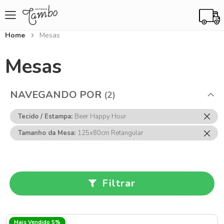
Home
Mesas
Mesas
NAVEGANDO POR
Rem
Tecido / Estampa
Beer Happy Hour
Ess
Rem
Tamanho da Mesa
125x80cm Retangular
Item
Ess
Item
Filtrar
Mais Vendido 5%