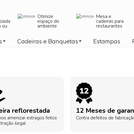
Otimize
Mesa e
izada
espaço do
cadeiras para
o ou
ambiente
restaurantes
s
Cadeiras e Banquetas
Estampas
ira reflorestada
12 Meses de garan
os amenizar estragos feitos
Contra defeitos de fabricaçã
tração ilegal