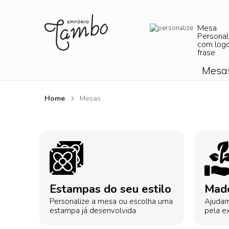
Mesa
Personal
com log
frase
Mesa
Home
Mesas
Estampas do seu estilo
Made
Personalize a mesa ou escolha uma
Ajudam
estampa já desenvolvida
pela ex