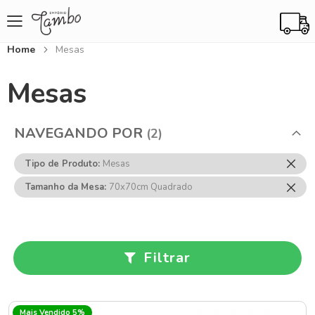
Home
Mesas
Mesas
NAVEGANDO POR
Rem
Tipo de Produto
Mesas
Ess
Rem
Tamanho da Mesa
70x70cm Quadrado
Item
Ess
Item
Filtrar
Mais Vendido 5%