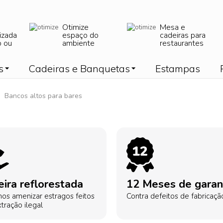
Otimize
Mesa e
izada
espaço do
cadeiras para
o ou
ambiente
restaurantes
s
Cadeiras e Banquetas
Estampas
Bancos altos para bares
ira reflorestada
12 Meses de garan
os amenizar estragos feitos
Contra defeitos de fabricaçã
tração ilegal