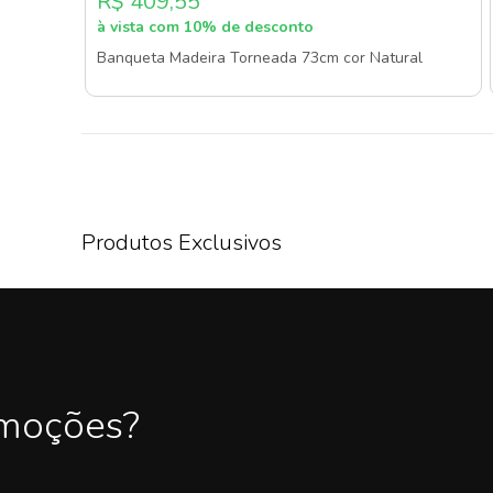
R$ 409,55
à vista com 10% de desconto
Banqueta Madeira Torneada 73cm cor Natural
Produtos Exclusivos
omoções?