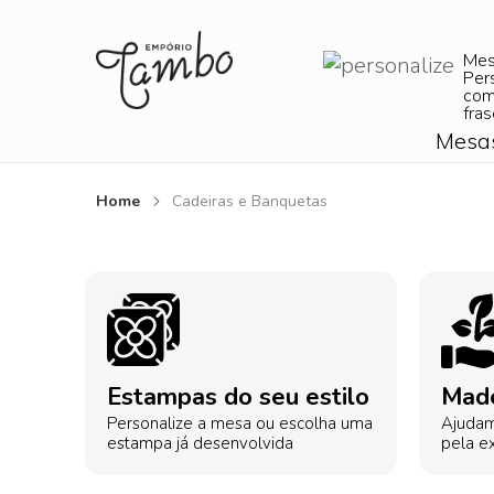
Me
Per
com
fras
Mesa
Home
Cadeiras e Banquetas
Estampas do seu estilo
Made
Personalize a mesa ou escolha uma
Ajudam
estampa já desenvolvida
pela ex