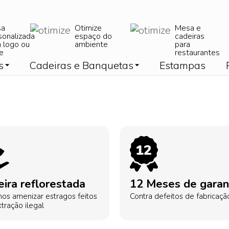
sa
Otimize
Mesa e
sonalizada
espaço do
cadeiras
 logo ou
ambiente
para
e
restaurantes
s
Cadeiras e Banquetas
Estampas
ira reflorestada
12 Meses de garan
os amenizar estragos feitos
Contra defeitos de fabricaçã
tração ilegal