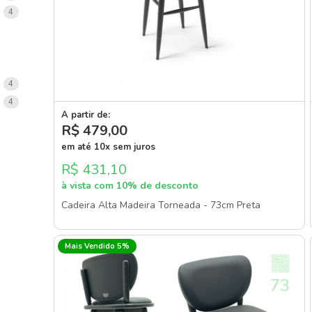
items
4
items
4
items
4
A partir de:
R$ 479
,00
em até 10x sem juros
R$ 431,10
à vista com 10% de desconto
Cadeira Alta Madeira Torneada - 73cm Preta
Mais Vendido 5%