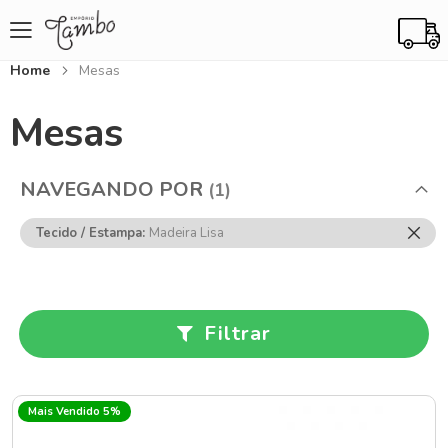
Home
Mesas
Mesas
NAVEGANDO POR
Rem
Tecido / Estampa
Madeira Lisa
Ess
Item
Filtrar
Mais Vendido 5%