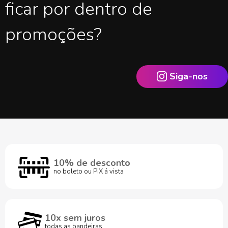
ficar por dentro de
promoções?
Siga-nos
10% de desconto
no boleto ou PIX á vista
10x sem juros
todas as bandeiras