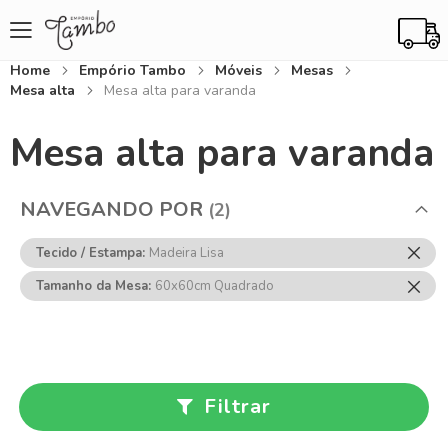
Home
Empório Tambo
Móveis
Mesas
Mesa alta
Mesa alta para varanda
Mesa alta para varanda
NAVEGANDO POR
Rem
Tecido / Estampa
Madeira Lisa
Ess
Rem
Tamanho da Mesa
60x60cm Quadrado
Item
Ess
Item
Filtrar