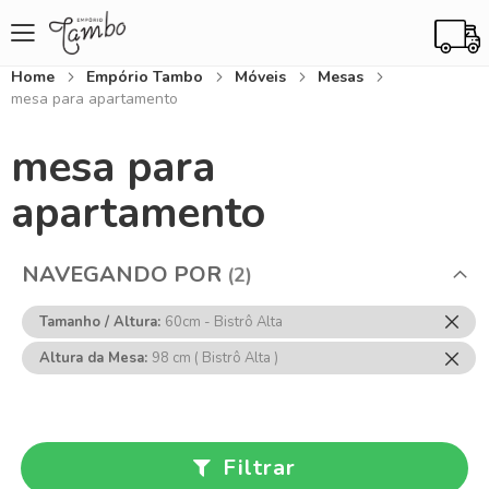
Home
Empório Tambo
Móveis
Mesas
mesa para apartamento
mesa para
apartamento
NAVEGANDO POR
Rem
Tamanho / Altura
60cm - Bistrô Alta
Ess
Rem
Altura da Mesa
98 cm ( Bistrô Alta )
Item
Ess
Item
Filtrar