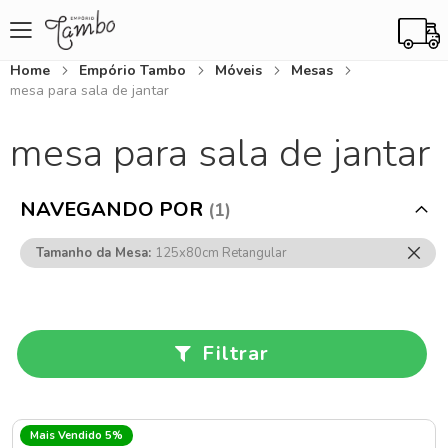
Home
Empório Tambo
Móveis
Mesas
mesa para sala de jantar
mesa para sala de jantar
NAVEGANDO POR
Rem
Tamanho da Mesa
125x80cm Retangular
Ess
Item
Filtrar
Mais Vendido 5%