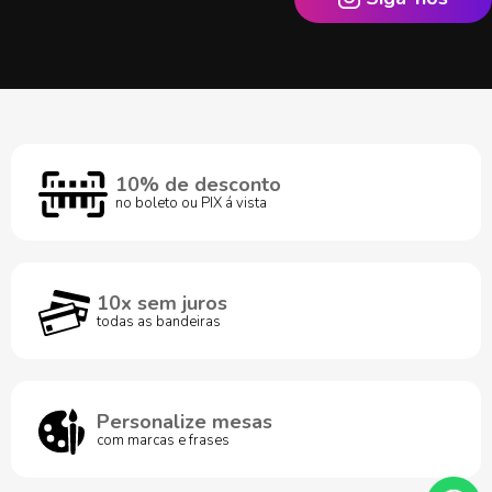
10% de desconto
no boleto ou PIX á vista
10x sem juros
todas as bandeiras
Personalize mesas
com marcas e frases