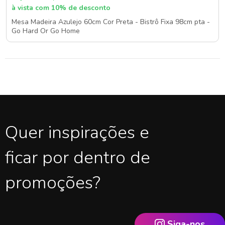
à vista com 10% de desconto
Mesa Madeira Azulejo 60cm Cor Preta - Bistrô Fixa 98cm pta -
Go Hard Or Go Home
Quer inspirações e
ficar por dentro de
promoções?
Siga-nos