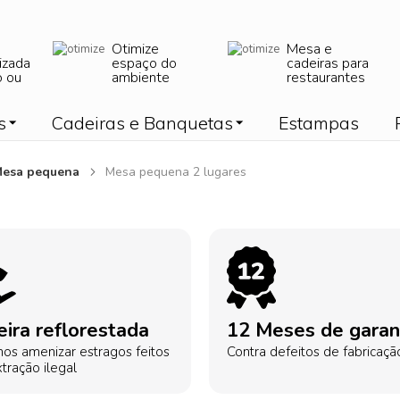
Otimize
Mesa e
izada
espaço do
cadeiras para
o ou
ambiente
restaurantes
s
Cadeiras e Banquetas
Estampas
esa pequena
Mesa pequena 2 lugares
ira reflorestada
12 Meses de garan
os amenizar estragos feitos
Contra defeitos de fabricaçã
tração ilegal