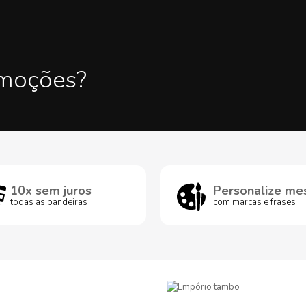
omoções?
10x sem juros
Personalize me
todas as bandeiras
com marcas e frases