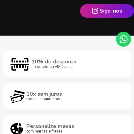
Siga-nos
10% de desconto
no boleto ou PIX á vista
10x sem juros
todas as bandeiras
Personalize mesas
com marcas e frases