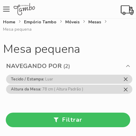
Home
Empório Tambo
Móveis
Mesas
Mesa pequena
Mesa pequena
NAVEGANDO POR
Rem
Tecido / Estampa
Luar
Ess
Rem
Altura da Mesa
78 cm ( Altura Padrão )
Item
Ess
Item
Filtrar