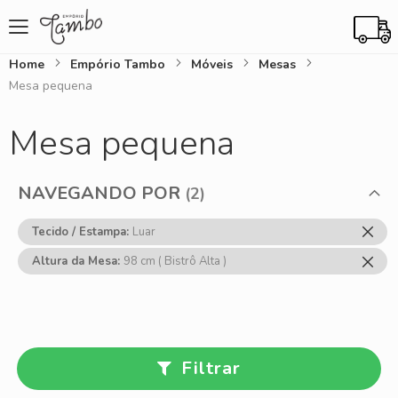
Home
Empório Tambo
Móveis
Mesas
Mesa pequena
Mesa pequena
NAVEGANDO POR
Rem
Tecido / Estampa
Luar
Ess
Rem
Altura da Mesa
98 cm ( Bistrô Alta )
Item
Ess
Item
Filtrar