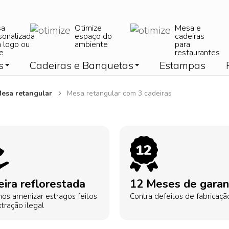
sa
Otimize
Mesa e
sonalizada
espaço do
cadeiras
 logo ou
ambiente
para
e
restaurantes
s
Cadeiras e Banquetas
Estampas
esa retangular
Mesa retangular com 3 cadeiras
ira reflorestada
12 Meses de garan
os amenizar estragos feitos
Contra defeitos de fabricaçã
tração ilegal