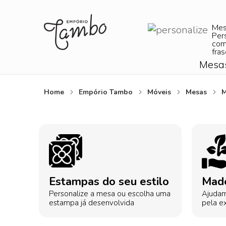
Me
Per
com
fras
Mesa
Home
Empório Tambo
Móveis
Mesas
M
Estampas do seu estilo
Made
Personalize a mesa ou escolha uma
Ajudam
estampa já desenvolvida
pela ex