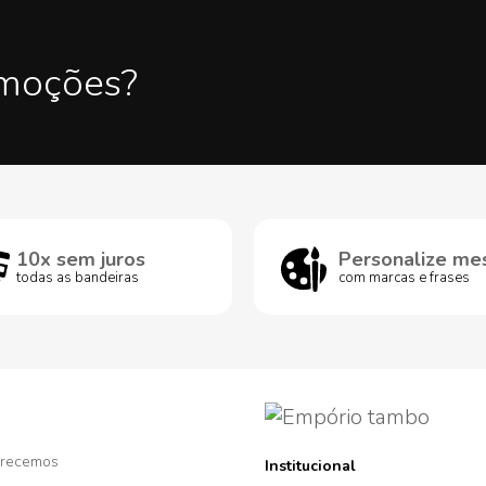
omoções?
10x sem juros
Personalize me
todas as bandeiras
com marcas e frases
recemos
Institucional