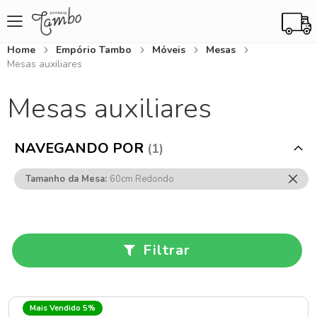
Home
Empório Tambo
Móveis
Mesas
Mesas auxiliares
Mesas auxiliares
NAVEGANDO POR
Rem
Tamanho da Mesa
60cm Redondo
Ess
Item
Filtrar
Mais Vendido 5%