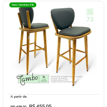
Mais Vendido 5%
A partir de:
R$ 455
,05
R$ 479
,00