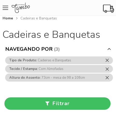
Home
Cadeiras e Banquetas
Cadeiras e Banquetas
NAVEGANDO POR
Rem
Tipo de Produto
Cadeiras e Banquetas
Ess
Rem
Tecido / Estampa
Com Almofadas
Item
Ess
Rem
Altura do Assento
73cm - mesa de 98 a 108cm
Item
Ess
Item
Filtrar