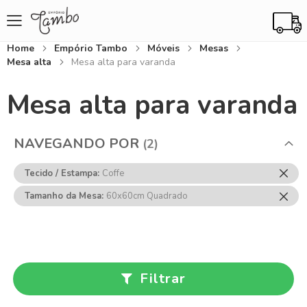
Home
Empório Tambo
Móveis
Mesas
Mesa alta
Mesa alta para varanda
Mesa alta para varanda
NAVEGANDO POR
Rem
Tecido / Estampa
Coffe
Ess
Rem
Tamanho da Mesa
60x60cm Quadrado
Item
Ess
Item
Filtrar