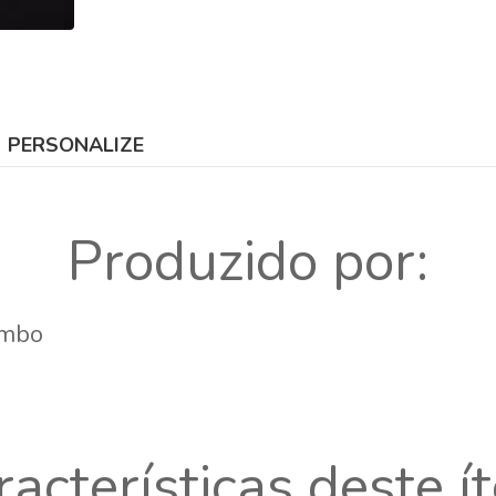
PERSONALIZE
Produzido por:
ambo
racterísticas deste í