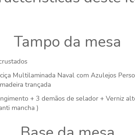
Tampo da mesa
crustados
ciça Multilaminada Naval com Azulejos Person
 madeira trançada
ingimento + 3 demãos de selador + Verniz alto
 anti mancha )
Base da mesa