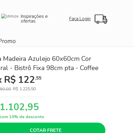
Inspirações e
Faça Login
ofertas
Promo
 Madeira Azulejo 60x60cm Cor
ral - Bistrô Fixa 98cm pta - Coffee
x R$ 122
,55
90,00
R$ 1.225,50
 1.102,95
a com 10% de desconto
COTAR FRETE