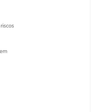
riscos
gem