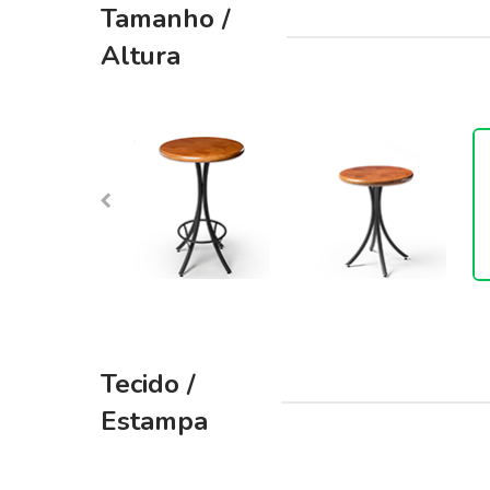
Tamanho /
beginning
of
Altura
the
images
gallery
Tecido /
Estampa