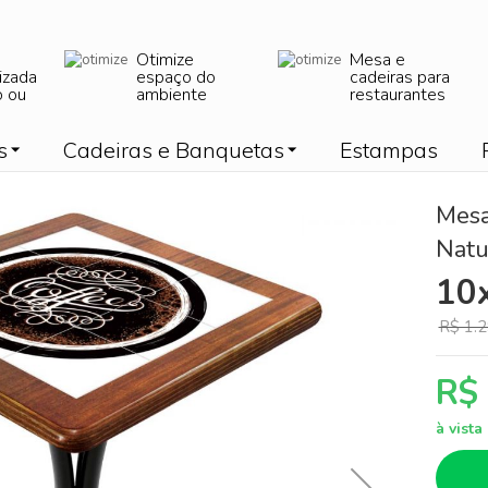
Otimize
Mesa e
izada
espaço do
cadeiras para
o ou
ambiente
restaurantes
s
Cadeiras e Banquetas
Estampas
Mesa
Natu
10
R$ 1.2
R$
à vist