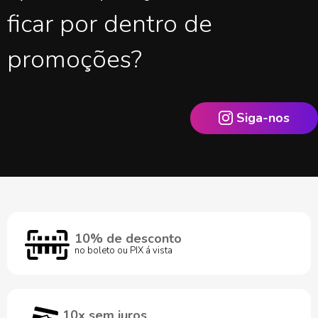
ficar por dentro de
promoções?
Siga-nos
10% de desconto
no boleto ou PIX á vista
10x sem juros