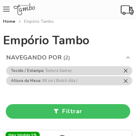
Home
Empório Tambo
Empório Tambo
NAVEGANDO POR
Rem
Tecido / Estampa
Textura Xadrez
Ess
Rem
Altura da Mesa
98 cm ( Bistrô Alta )
Item
Ess
Item
Filtrar
Mais Vendido 5%