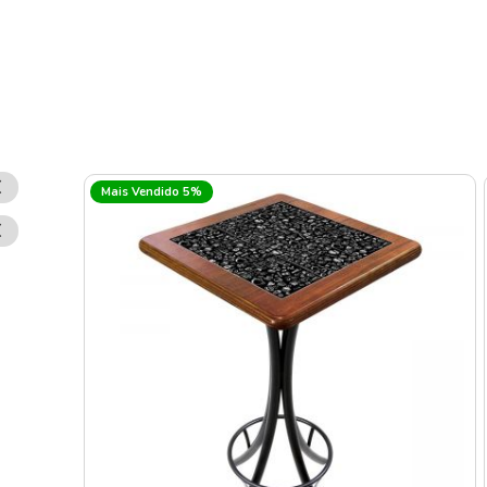
Remover
Mais Vendido 5%
Esse
Item
Remover
Esse
Item