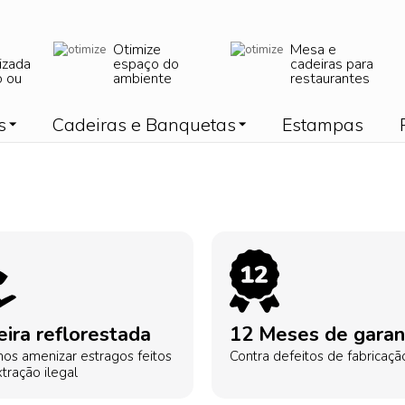
Otimize
Mesa e
izada
espaço do
cadeiras para
o ou
ambiente
restaurantes
s
Cadeiras e Banquetas
Estampas
ira reflorestada
12 Meses de garan
os amenizar estragos feitos
Contra defeitos de fabricaçã
tração ilegal