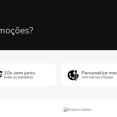
omoções?
10x sem juros
Personalize me
todas as bandeiras
com marcas e frases