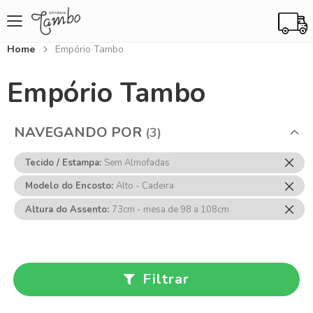
Home
Empório Tambo
Empório Tambo
NAVEGANDO POR
Rem
Tecido / Estampa
Sem Almofadas
Ess
Rem
Modelo do Encosto
Alto - Cadeira
Item
Ess
Rem
Altura do Assento
73cm - mesa de 98 a 108cm
Item
Ess
Item
Filtrar