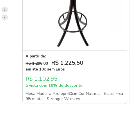
items
2
items
2
A partir de:
R$ 1.225
,50
R$ 1.290
,00
em até 10x sem juros
R$ 1.102,95
à vista com 10% de desconto
Mesa Madeira Azulejo 60cm Cor Natural - Bistrô Fixa
98cm pta - Stronger Whiskey