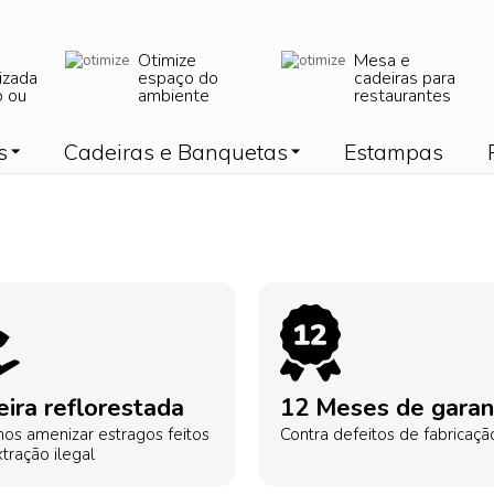
Otimize
Mesa e
izada
espaço do
cadeiras para
o ou
ambiente
restaurantes
s
Cadeiras e Banquetas
Estampas
ira reflorestada
12 Meses de garan
os amenizar estragos feitos
Contra defeitos de fabricaçã
tração ilegal