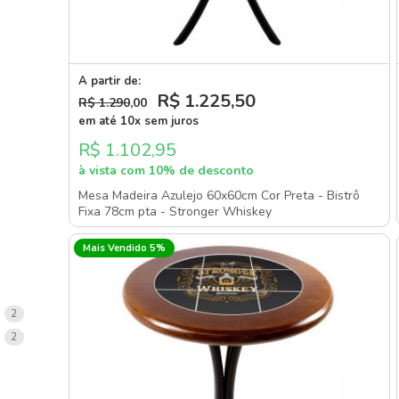
A partir de:
R$ 1.225
,50
R$ 1.290
,00
em até 10x sem juros
R$ 1.102,95
à vista com 10% de desconto
Mesa Madeira Azulejo 60x60cm Cor Preta - Bistrô
Fixa 78cm pta - Stronger Whiskey
Mais Vendido 5%
items
2
items
2