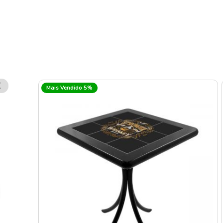
Remover
Mais Vendido 5%
Esse
Item