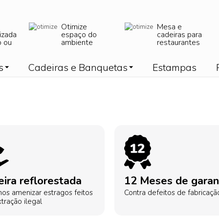
Otimize
Mesa e
izada
espaço do
cadeiras para
o ou
ambiente
restaurantes
s
Cadeiras e Banquetas
Estampas
ira reflorestada
12 Meses de garan
os amenizar estragos feitos
Contra defeitos de fabricaçã
tração ilegal