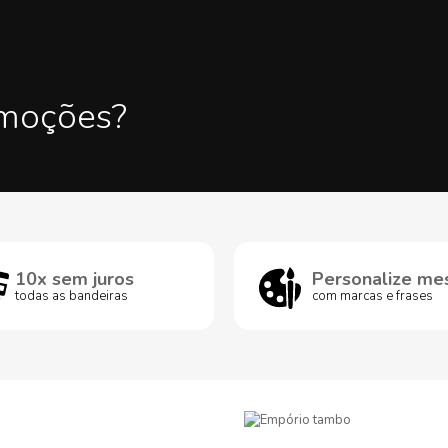
omoções?
10x sem juros
Personalize me
todas as bandeiras
com marcas e frases