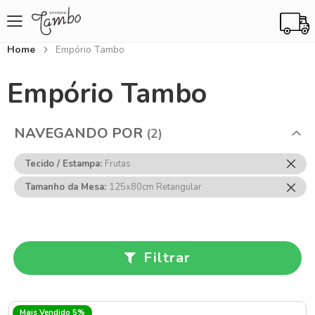
Home
Empório Tambo
Empório Tambo
NAVEGANDO POR
Rem
Tecido / Estampa
Frutas
Ess
Rem
Tamanho da Mesa
125x80cm Retangular
Item
Ess
Item
Filtrar
Mais Vendido 5%