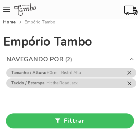
Home
Empório Tambo
Empório Tambo
NAVEGANDO POR
Rem
Tamanho / Altura
60cm - Bistrô Alta
Ess
Rem
Tecido / Estampa
Hit the Road Jack
Item
Ess
Item
Filtrar