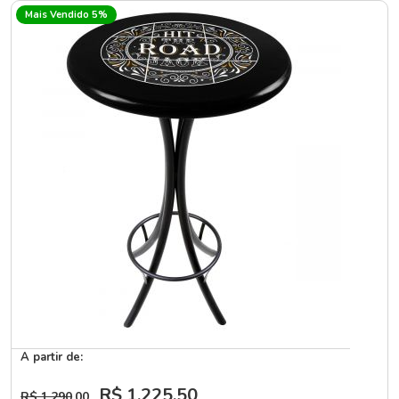
Mais Vendido 5%
A partir de:
R$ 1.225
,50
R$ 1.290
,00