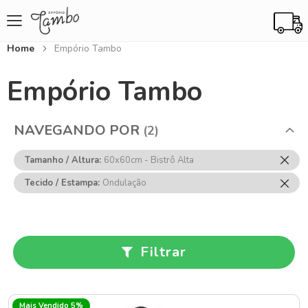
Home
Empório Tambo
Empório Tambo
NAVEGANDO POR
Rem
Tamanho / Altura
60x60cm - Bistrô Alta
Ess
Rem
Tecido / Estampa
Ondulação
Item
Ess
Item
Filtrar
Mais Vendido 5%