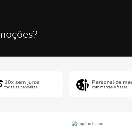
omoções?
10x sem juros
Personalize me
todas as bandeiras
com marcas e frases