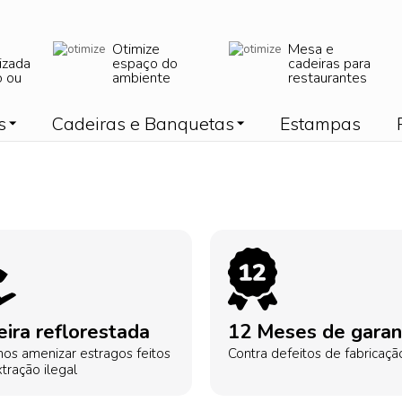
Otimize
Mesa e
izada
espaço do
cadeiras para
o ou
ambiente
restaurantes
s
Cadeiras e Banquetas
Estampas
ira reflorestada
12 Meses de garan
os amenizar estragos feitos
Contra defeitos de fabricaçã
tração ilegal