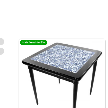
Remover
Mais Vendido 5%
Esse
Item
Remover
Esse
Item