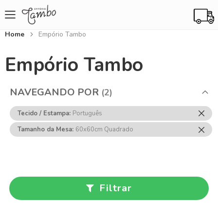
Home
Empório Tambo
Empório Tambo
NAVEGANDO POR
Rem
Tecido / Estampa
Português
Ess
Rem
Tamanho da Mesa
60x60cm Quadrado
Item
Ess
Item
Filtrar