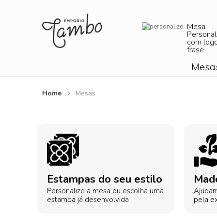
Mesa
Personal
com log
frase
Mesa
Home
Mesas
Estampas do seu estilo
Made
Personalize a mesa ou escolha uma
Ajudam
estampa já desenvolvida
pela ex