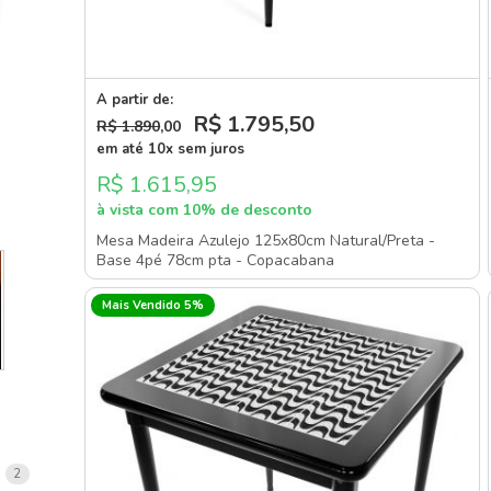
A partir de:
R$ 1.795
,50
R$ 1.890
,00
em até 10x sem juros
R$ 1.615,95
à vista com 10% de desconto
Mesa Madeira Azulejo 125x80cm Natural/Preta -
Base 4pé 78cm pta - Copacabana
Mais Vendido 5%
items
2