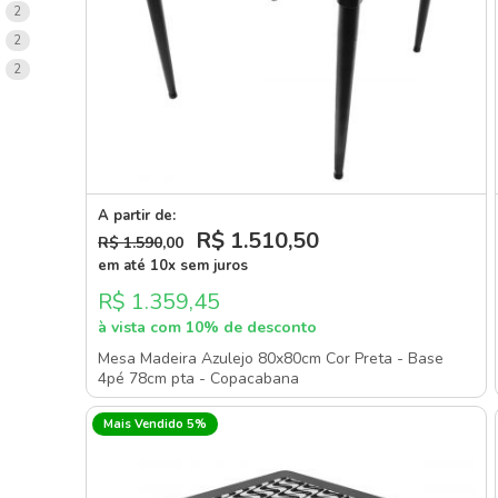
items
2
items
2
items
2
A partir de:
R$ 1.510
,50
R$ 1.590
,00
em até 10x sem juros
R$ 1.359,45
à vista com 10% de desconto
Mesa Madeira Azulejo 80x80cm Cor Preta - Base
4pé 78cm pta - Copacabana
Mais Vendido 5%