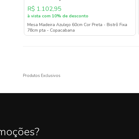
R$ 1.102,95
à vista com 10% de desconto
Mesa Madeira Azulejo 60cm Cor Preta - Bistrô Fixa
78cm pta - Copacabana
Produtos Exclusivos
omoções?