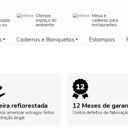
Otimize
Mesa e
izada
espaço do
cadeiras para
o ou
ambiente
restaurantes
s
Cadeiras e Banquetas
Estampas
ira reflorestada
12 Meses de garan
os amenizar estragos feitos
Contra defeitos de fabricaçã
tração ilegal