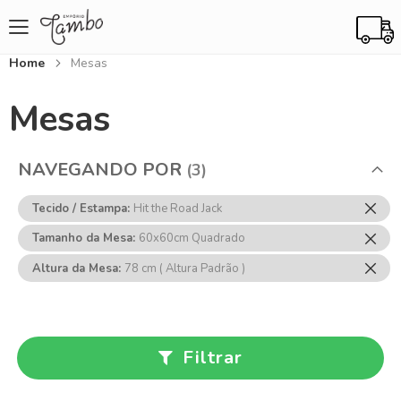
Home
Mesas
Mesas
NAVEGANDO POR
Rem
Tecido / Estampa
Hit the Road Jack
Ess
Rem
Tamanho da Mesa
60x60cm Quadrado
Item
Ess
Rem
Altura da Mesa
78 cm ( Altura Padrão )
Item
Ess
Item
Filtrar