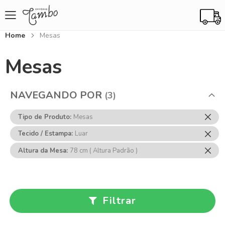
Home
Mesas
Mesas
NAVEGANDO POR
Rem
Tipo de Produto
Mesas
Ess
Rem
Tecido / Estampa
Luar
Item
Ess
Rem
Altura da Mesa
78 cm ( Altura Padrão )
Item
Ess
Item
Filtrar