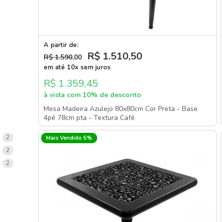
A partir de:
R$ 1.510
,50
R$ 1.590
,00
em até 10x sem juros
R$ 1.359,45
à vista com 10% de desconto
Mesa Madeira Azulejo 80x80cm Cor Preta - Base
4pé 78cm pta - Textura Café
items
2
Mais Vendido 5%
items
2
items
2