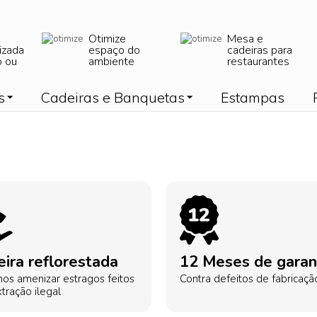
Otimize
Mesa e
izada
espaço do
cadeiras para
o ou
ambiente
restaurantes
s
Cadeiras e Banquetas
Estampas
ira reflorestada
12 Meses de garan
os amenizar estragos feitos
Contra defeitos de fabricaçã
tração ilegal