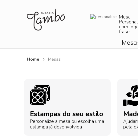
Mesa
Personal
com log
frase
Mesa
Home
Mesas
Estampas do seu estilo
Made
Personalize a mesa ou escolha uma
Ajudam
estampa já desenvolvida
pela ex