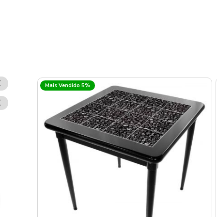
Remover
Mais Vendido 5%
Esse
Item
Remover
Esse
Item