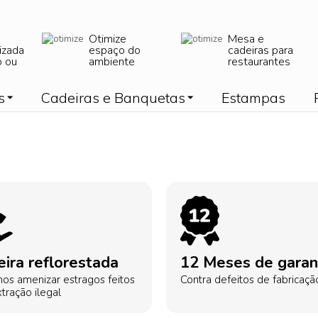
Otimize
Mesa e
izada
espaço do
cadeiras para
o ou
ambiente
restaurantes
s
Cadeiras e Banquetas
Estampas
ira reflorestada
12 Meses de garan
os amenizar estragos feitos
Contra defeitos de fabricaçã
tração ilegal