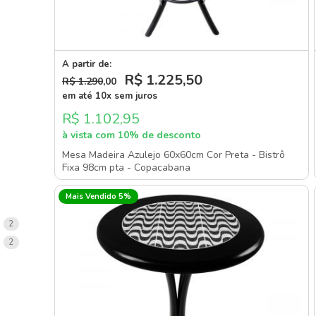
A partir de:
R$ 1.225
,50
R$ 1.290
,00
em até 10x sem juros
R$ 1.102,95
à vista com 10% de desconto
Mesa Madeira Azulejo 60x60cm Cor Preta - Bistrô
Fixa 98cm pta - Copacabana
Mais Vendido 5%
items
2
items
2