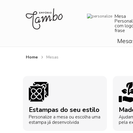
Mesa
Personal
com log
frase
Mesa
Home
Mesas
Estampas do seu estilo
Made
Personalize a mesa ou escolha uma
Ajudam
estampa já desenvolvida
pela ex