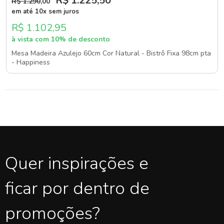
R$ 1.225
,50
R$ 1.290
,00
em até 10x sem juros
R$ 1.102,95
à vista com 10% de desconto
Mesa Madeira Azulejo 60cm Cor Natural - Bistrô Fixa 98cm pta
- Happiness
Quer inspirações e
ficar por dentro de
promoções?