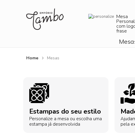
Mesa
Personal
com log
frase
Mesa
Home
Mesas
Estampas do seu estilo
Made
Personalize a mesa ou escolha uma
Ajudam
estampa já desenvolvida
pela ex