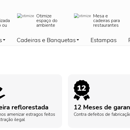
Otimize
Mesa e
izada
espaço do
cadeiras para
o ou
ambiente
restaurantes
s
Cadeiras e Banquetas
Estampas
ira reflorestada
12 Meses de garan
os amenizar estragos feitos
Contra defeitos de fabricaçã
tração ilegal