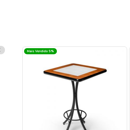
Remover
Mais Vendido 5%
Esse
Item